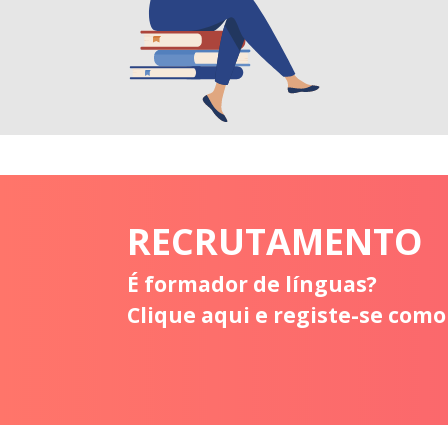
RECRUTAMENTO
É formador de línguas?
Clique aqui e registe-se como