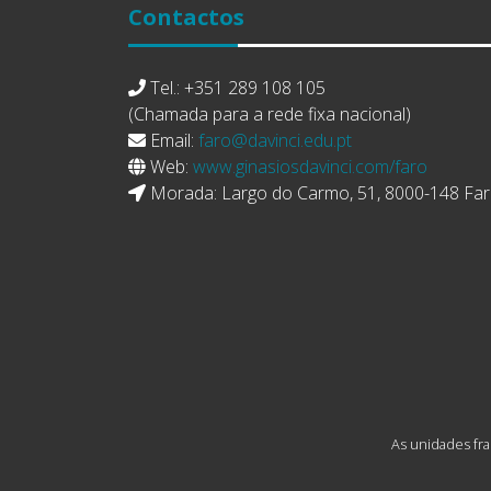
Contactos
Tel.: +351 289 108 105
(Chamada para a rede fixa nacional)
Email:
faro@davinci.edu.pt
Web:
www.ginasiosdavinci.com/faro
Morada: Largo do Carmo, 51, 8000-148 Fa
As unidades fra