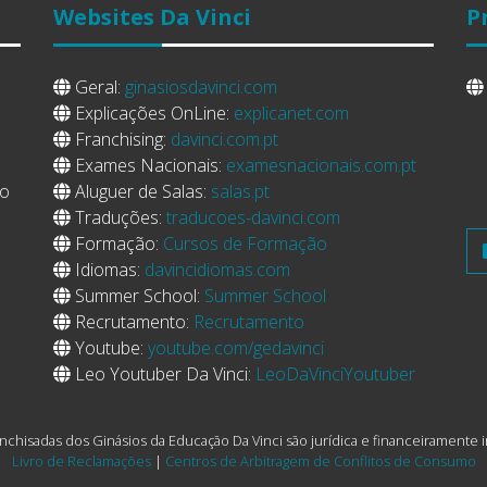
Websites
Da Vinci
P
Geral:
ginasiosdavinci.com
Explicações OnLine:
explicanet.com
Franchising:
davinci.com.pt
Exames Nacionais:
examesnacionais.com.pt
ro
Aluguer de Salas:
salas.pt
Traduções:
traducoes-davinci.com
Formação:
Cursos de Formação
Idiomas:
davincidiomas.com
Summer School:
Summer School
Recrutamento:
Recrutamento
Youtube:
youtube.com/gedavinci
Leo Youtuber Da Vinci:
LeoDaVinciYoutuber
nchisadas dos Ginásios da Educação Da Vinci são jurídica e financeirament
Livro de Reclamações
|
Centros de Arbitragem de Conflitos de Consumo