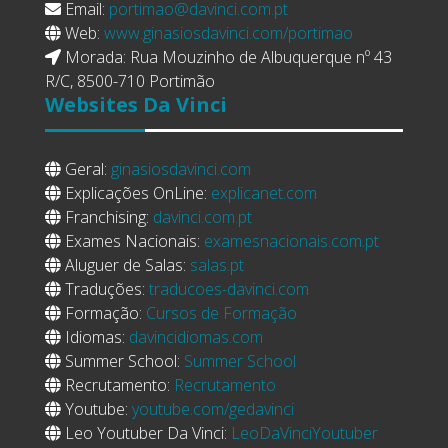
Email:
portimao@davinci.com.pt
Web:
www.ginasiosdavinci.com/portimao
Morada: Rua Mouzinho de Albuquerque nº 43
R/C, 8500-710 Portimão
Websites
Da Vinci
Geral:
ginasiosdavinci.com
Explicações OnLine:
explicanet.com
Franchising:
davinci.com.pt
Exames Nacionais:
examesnacionais.com.pt
Aluguer de Salas:
salas.pt
Traduções:
traducoes-davinci.com
Formação:
Cursos de Formação
Idiomas:
davincidiomas.com
Summer School:
Summer School
Recrutamento:
Recrutamento
Youtube:
youtube.com/gedavinci
Leo Youtuber Da Vinci:
LeoDaVinciYoutuber